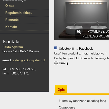
O nas
Regulamin sklepu
Płatności
Kontakt
POWIĘKSZ D
PEŁNEGO ROZM
Kontakt
Szkło System
Udostępnij na Facebook
Lipowa 19, 80-297 Banino
Usuń ten produkt z moich ulubionych
Dodaj ten produkt do moich ulubionych
e-mail:
sklep@szklosystem.pl
Drukuj
tel. : +48 58 573 29 63 ,
kom. 501 077 171
Opis
Lustro wykończone ozdobną fazą
Oświetlenie