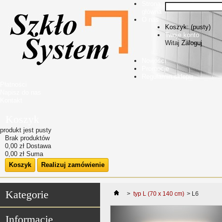
Strona
główna
O nas
Koszyk:
(pusty)
Twoje konto
Witaj
Zaloguj
Nowości
Promocje
Regulamin sklepu
Płatności
Napisz do nas
Kontakt
Koszyk
produkt
jest pusty
Brak produktów
0,00 zł
Dostawa
0,00 zł
Suma
Koszyk
Realizuj zamówienie
Kategorie
>
typ L (70 x 140 cm)
>
L6
Informacje