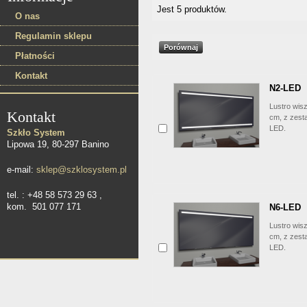
Jest 5 produktów.
O nas
Regulamin sklepu
Płatności
Kontakt
N2-LED
Lustro wis
Kontakt
cm, z zest
LED.
Szkło System
Lipowa 19, 80-297 Banino
e-mail:
sklep@szklosystem.pl
tel. : +48 58 573 29 63 ,
kom. 501 077 171
N6-LED
Lustro wis
cm, z zest
LED.