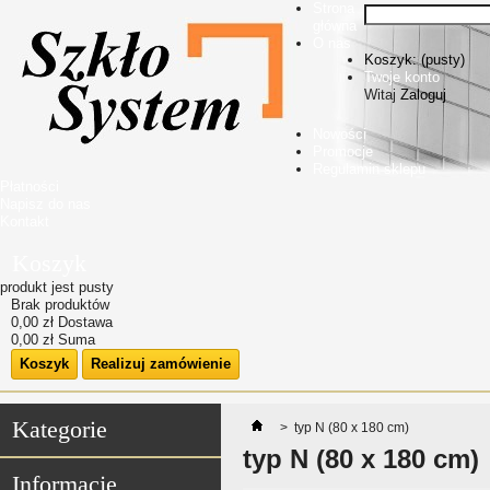
Strona
główna
O nas
Koszyk:
(pusty)
Twoje konto
Witaj
Zaloguj
Nowości
Promocje
Regulamin sklepu
Płatności
Napisz do nas
Kontakt
Koszyk
produkt
jest pusty
Brak produktów
0,00 zł
Dostawa
0,00 zł
Suma
Koszyk
Realizuj zamówienie
Kategorie
>
typ N (80 x 180 cm)
typ N (80 x 180 cm)
Informacje