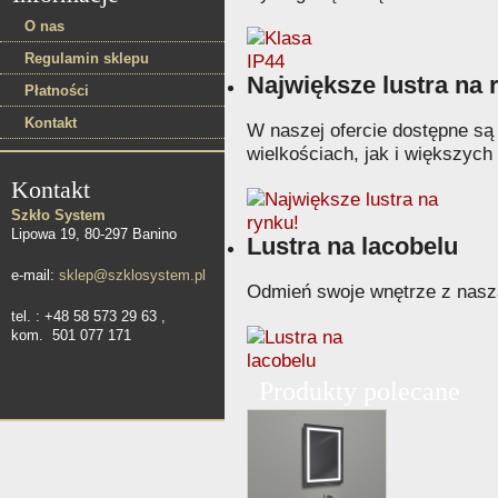
O nas
Regulamin sklepu
Największe lustra na 
Płatności
Kontakt
W naszej ofercie dostępne są
wielkościach, jak i większych
Kontakt
Szkło System
Lipowa 19, 80-297 Banino
Lustra na lacobelu
e-mail:
sklep@szklosystem.pl
Odmień swoje wnętrze z naszą
tel. : +48 58 573 29 63 ,
kom. 501 077 171
Produkty polecane