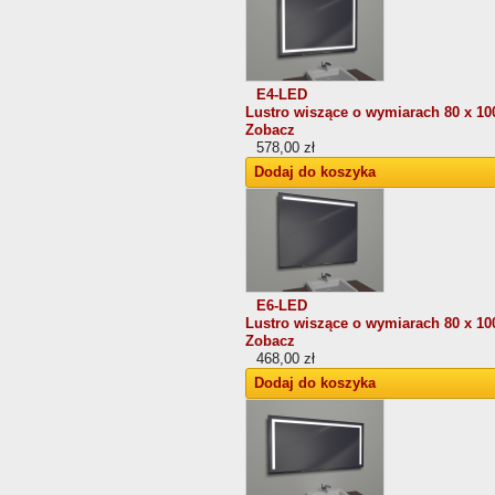
E4-LED
Lustro wiszące o wymiarach 80 x 10
Zobacz
578,00 zł
Dodaj do koszyka
E6-LED
Lustro wiszące o wymiarach 80 x 10
Zobacz
468,00 zł
Dodaj do koszyka