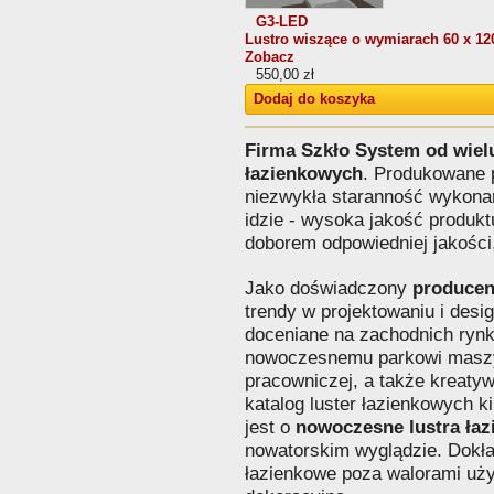
G3-LED
Lustro wiszące o wymiarach 60 x 12
Zobacz
550,00 zł
Dodaj do koszyka
Firma Szkło System od wielu 
łazienkowych
. Produkowane p
niezwykła staranność wykonan
idzie - wysoka jakość produk
doborem odpowiedniej jakości
Jako doświadczony
producen
trendy w projektowaniu i desig
doceniane na zachodnich rynk
nowoczesnemu parkowi maszy
pracowniczej, a także kreaty
katalog luster łazienkowych k
jest o
nowoczesne lustra ła
nowatorskim wyglądzie. Dokła
łazienkowe poza walorami uży