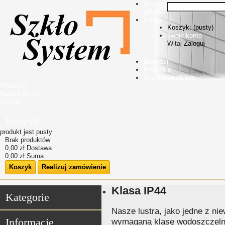
Strona
główna
O nas
Koszyk:
(pusty)
Twoje konto
Witaj
Zaloguj
Nowości
Promocje
Regulamin sklepu
Płatności
Napisz do nas
Kontakt
Koszyk
produkt
jest pusty
Brak produktów
0,00 zł
Dostawa
0,00 zł
Suma
Koszyk
Realizuj zamówienie
Klasa IP44
Kategorie
Nasze lustra, jako jedne z ni
Informacje
wymaganą klasę wodoszczeln