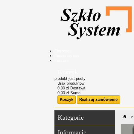
Płatności
Napisz do nas
Kontakt
Koszyk
produkt
jest pusty
Brak produktów
0,00 zł
Dostawa
0,00 zł
Suma
Koszyk
Realizuj zamówienie
Kategorie
>
Informacje