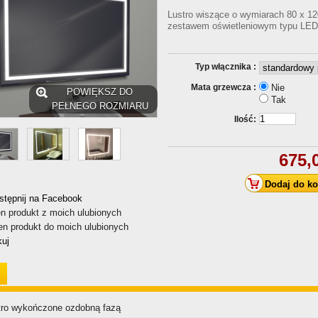
Lustro wiszące o wymiarach 80 x 12
zestawem oświetleniowym typu LED
Typ włącznika :
Mata grzewcza :
Nie
POWIĘKSZ DO
Tak
PEŁNEGO ROZMIARU
Ilość:
675,0
stępnij na Facebook
n produkt z moich ulubionych
en produkt do moich ulubionych
kuj
tro wykończone ozdobną fazą