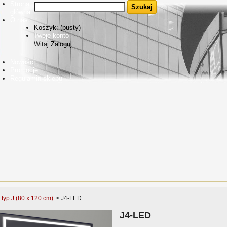
Strona
główna
O nas
Koszyk:
(pusty)
Twoje konto
Witaj
Zaloguj
Nowości
Promocje
Regulamin sklepu
typ J (80 x 120 cm)
>
J4-LED
J4-LED