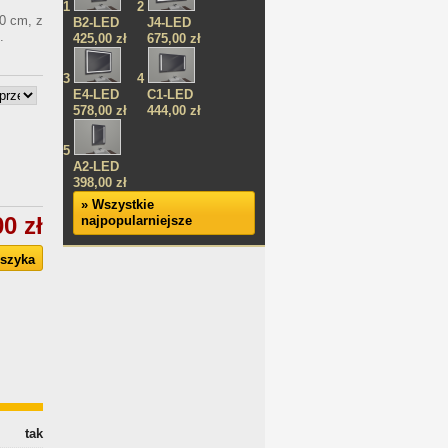
1
2
0 cm, z
B2-LED
J4-LED
.
425,00 zł
675,00 zł
3
4
E4-LED
C1-LED
578,00 zł
444,00 zł
5
A2-LED
398,00 zł
» Wszystkie
0 zł
najpopularniejsze
tak