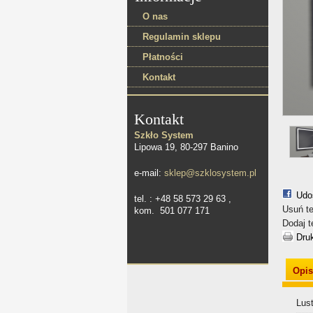
O nas
Regulamin sklepu
Płatności
Kontakt
Kontakt
Szkło System
Lipowa 19, 80-297 Banino
e-mail:
sklep@szklosystem.pl
Udo
tel. : +48 58 573 29 63 ,
Usuń te
kom. 501 077 171
Dodaj t
Dru
Opis
Lus