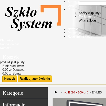
Strona
główna
O nas
Koszyk:
(pusty)
Twoje konto
Witaj
Zaloguj
Nowości
Promocje
Regulamin sklepu
Płatności
Napisz do nas
Kontakt
Koszyk
produkt
jest pusty
Brak produktów
0,00 zł
Dostawa
0,00 zł
Suma
Koszyk
Realizuj zamówienie
Kategorie
>
typ E (80 x 100 cm)
>
E4-LED
Informacje