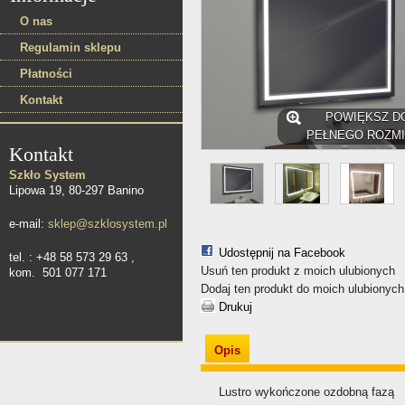
O nas
Regulamin sklepu
Płatności
Kontakt
POWIĘKSZ D
PEŁNEGO ROZM
Kontakt
Szkło System
Lipowa 19, 80-297 Banino
e-mail:
sklep@szklosystem.pl
Udostępnij na Facebook
tel. : +48 58 573 29 63 ,
Usuń ten produkt z moich ulubionych
kom. 501 077 171
Dodaj ten produkt do moich ulubionych
Drukuj
Opis
Lustro wykończone ozdobną fazą